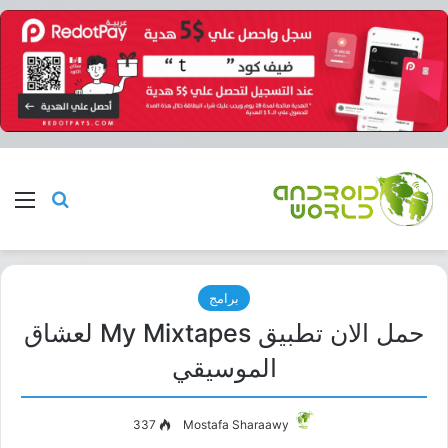
بحث عن
الق
برامج
حمل الان تطبيق My Mixtapes لعشاق
الموسيقي
337
Mostafa Sharaawy