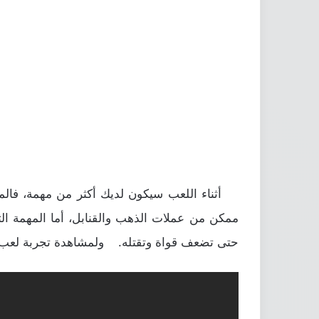
أثناء اللعب سيكون لديك أكثر من مهمة، فالمهم
ممكن من عملات الذهب والقنابل، أما المهمة ال
حتى تضعف قواة وتقتله. ولمشاهدة تجربة لعب Spider vs. Monster قم بالضغط على الفيديو بالأسفل لمشاهدت