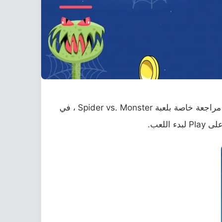
نقدم لكم أعزائي متابعي الموقع الرسمي وصفحة Android World على شبكة التواصل الإجتماعي Facebook مراجعة خاصة بلعبة Spider vs. Monster ، في
اللعب.