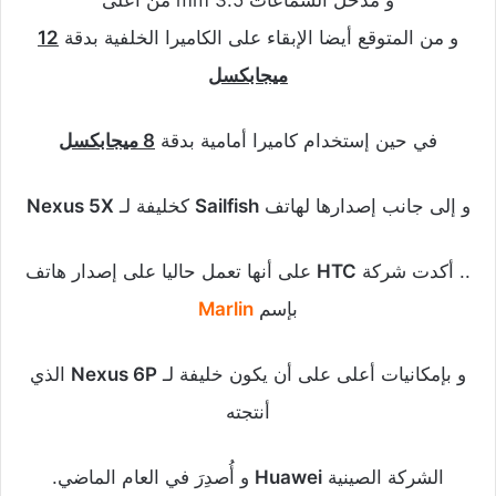
و مدخل السماعات 3.5 mm من أعلى
و من المتوقع أيضا الإبقاء على الكاميرا الخلفية بدقة
12
ميجابكسل
في حين إستخدام كاميرا أمامية بدقة
8 ميجابكسل
و إلى جانب إصدارها لهاتف
Sailfish
كخليفة لـ
Nexus 5X
.. أكدت شركة
HTC
على أنها تعمل حاليا على إصدار هاتف
بإسم
Marlin
و بإمكانيات أعلى على أن يكون خليفة لـ
Nexus 6P
الذي
أنتجته
الشركة الصينية
Huawei
و أُصدِرَ في العام الماضي.