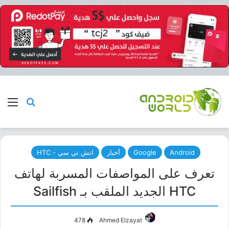
بحث عن
الق
Android
Google
أخبار
اتش تي سي - HTC
تعرف على المواصفات المسربة لهاتف
HTC الجديد الملقب بـ Sailfish
478
Ahmed Elzayat