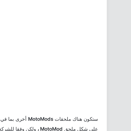
ستكون هناك ملحقات
MotoMods
أخرى بما في 
على شكل ملحق
MotoMod ،
ولكن وفقا للشركة