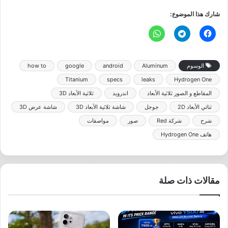
شارك هذا الموضوع:
الوسوم
Aluminum
android
google
how to
Titanium
specs
leaks
Hydrogen One
المقاطع و الصور ثلاثية الأبعاد
اندرويد
ثلاثية الأبعاد 3D
ثنائي الأبعاد 2D
جوجل
شاشة ثلاثية الأبعاد 3D
شاشة عرض 3D
شرح
شركة Red
صور
مواصفات
هاتف Hydrogen One
مقالات ذات صلة