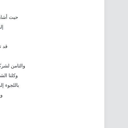
حيث أشار
إل
و
قد ت
والثامن لشركة Kika Tech وهي أيضاً شركة صينية يقع مقرها الرئيسي في و
وكلتا الش
باللجوء إلى النق
وه