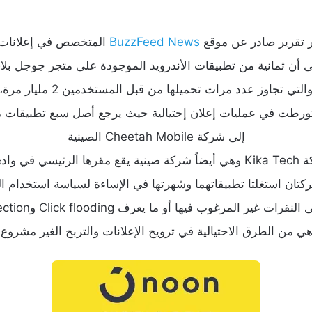
 تقرير صادر عن موقع
BuzzFeed News
المتخصص في إعلانات ا
ى أن ثمانية من تطبيقات الأندرويد الموجودة على متجر جوجل بلا
التي تجاوز عدد مرات تحميلها من قبل المستخدمين 2 مليار مرة،
ورطت في عمليات إعلان إحتيالية حيث يرجع أصل سبع تطبيقات م
إلى شركة Cheetah Mobile الصينية
ادي السليكون،
ركتان استغلتا تطبيقاتهما وشهرتها في الإساءة لسياسة استخدام ا
رات غير المرغوب فيها أو ما يعرف Click flooding وClick injection
ي من الطرق الاحتيالية في ترويج الإعلانات والتربح الغير مشروع 