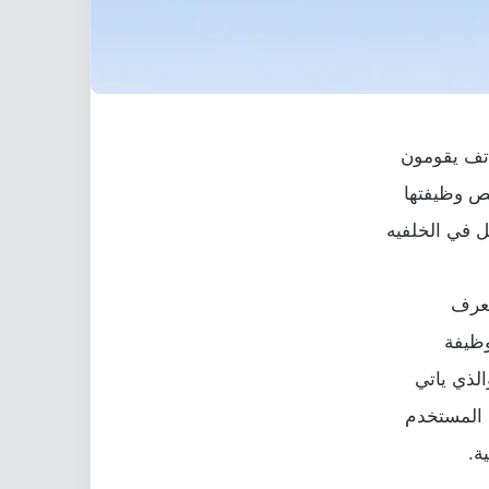
اتف يقومون
خص وظيفتها
ل في الخلفيه
تعرف
الذي ياتي
ة.