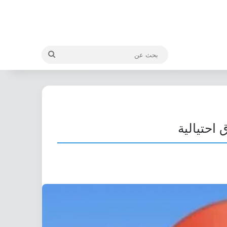
بحث
عن
احتيالية