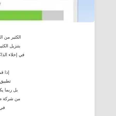
الكثير من ا
بتنزيل الكث
في إخلاء الذا
إذا ق
تطبيق Clean Master حيث يعد من أشهر التطبيقات التي تقوم بتل
بل ربما يك
من شركة صينيه تدعى Cheetah Mobile قد
في 