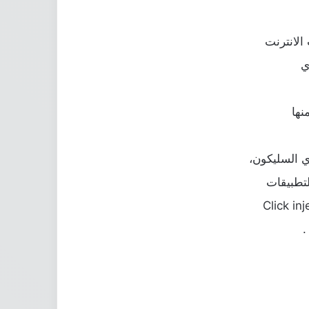
لانترنت
ي
نها
لتطبيقات
.