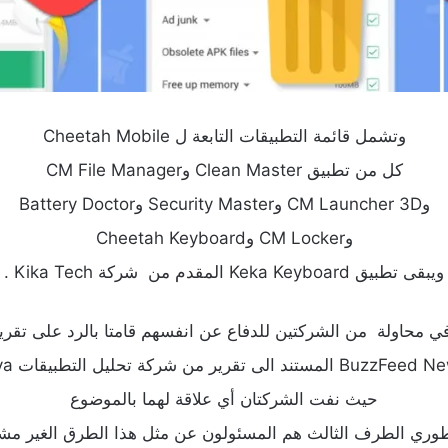
وتشمل قائمة التطبيقات التابعة ل Cheetah Mobile
كل من تطبيق Clean Master وCM File Manager
وCM Launcher 3D وSecurity Master وBattery Doctor
وCM Locker وCheetah Keyboard
ويبقى تطبيق Keka Keyboard المقدم من شركة Kika Tech .
ي محاولة من الشركتين للدفاع عن انفسهم قامتا بالرد على تقري
حيث نفت الشركتان أي علاقة لهما بالموضوع
وري الطرف الثالث هم المسئولون عن مثل هذا الطرق الغير مش