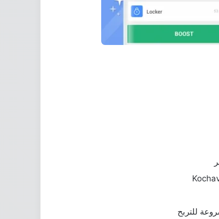
ر
روعة للتربح