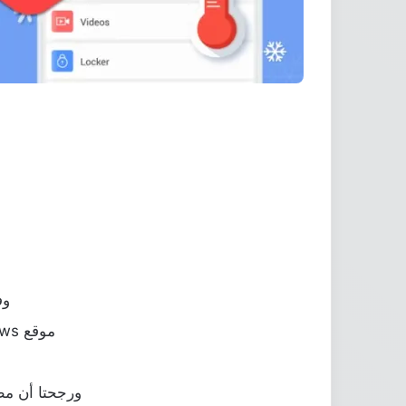
وف
موقع BuzzFeed News المستند الى تقرير من شركة تحليل التطبيقات Kochava
ورجحتا أن مط