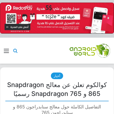
بحث عن
الق
أخبار
كوالكوم تعلن عن معالج Snapdragon
865 و Snapdragon 765 رسميًا
التفاصيل الكاملة حول معالج سنابدراجون 865 و
سنابدراجون 765