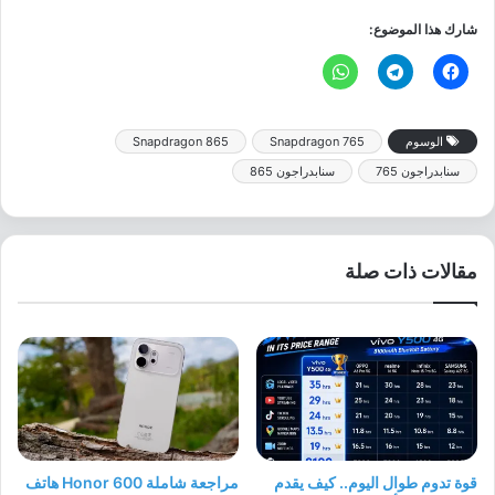
شارك هذا الموضوع:
الوسوم
Snapdragon 765
Snapdragon 865
سنابدراجون 765
سنابدراجون 865
مقالات ذات صلة
قوة تدوم طوال اليوم.. كيف يقدم
مراجعة شاملة Honor 600 هاتف