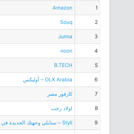
Amazon
1
Souq
2
Jumia
3
noon
4
B.TECH
5
6
OLX Arabia – أوليكس
7
كارفور مصر
8
اولاد رجب
9
Styli – ستايلي وجهتك الجديدة في السعودية