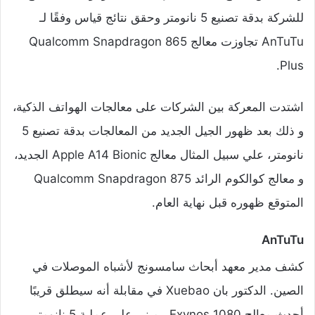
للشركة بدقة تصنيع 5 نانومتر وحقق نتائج قياس وفقًا لـ
AnTuTu تجاوزت معالج Qualcomm Snapdragon 865
Plus.
اشتدت المعركة بين الشركات على معالجات الهواتف الذكية،
و ذلك بعد ظهور الجيل الجديد من المعالجات بدقة تصنيع 5
نانومتر، علي سبيل المثال معالج Apple A14 Bionic الجديد،
و معالج كوالكوم الرائد Qualcomm Snapdragon 875
المتوقع ظهوره قبل نهاية العام.
AnTuTu
كشف مدير معهد أبحاث سامسونج لأشباه الموصلات في
الصين. الدكتور بان Xuebao في مقابلة أنه سيطلق قريبًا
أحدث معالج Exynos 1080 . مبني على عملية 5 نانومتر