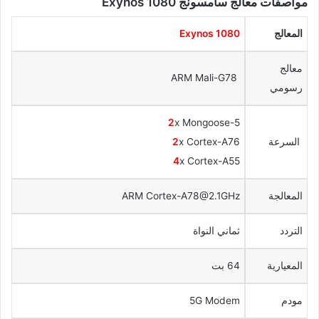
مواصفات معالج سامسونج Exynos 1080
المعالج
Exynos 1080
معالج
ARM Mali-G78
رسومي
2
x Mongoose-5
السرعة
x Cortex-A76
2
4
x Cortex-A55
المعالجة
ARM Cortex-A78@2.1GHz
التردد
ثماني النواة
المعيارية
64 بت
مودم
5G Modem