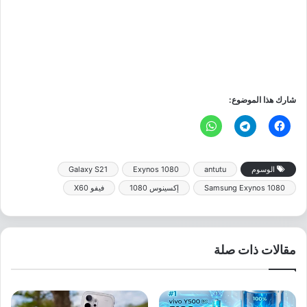
شارك هذا الموضوع:
الوسوم
antutu
Exynos 1080
Galaxy S21
Samsung Exynos 1080
إكسينوس 1080
فيفو X60
مقالات ذات صلة