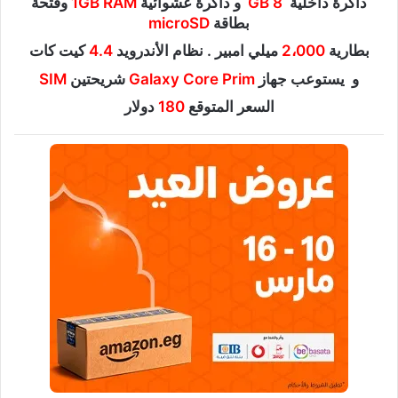
ذاكرة داخلية
GB 8
و ذاكرة عشوائية
1GB RAM
وفتحة
بطاقة
microSD
بطارية
2،000
ميلي امبير . نظام الأندرويد
4.4
كيت كات
و يستوعب جهاز
Galaxy Core Prim
شريحتين
SIM
السعر المتوقع
180
دولار