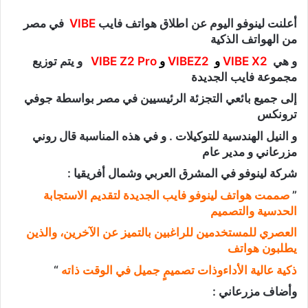
أعلنت لينوفو اليوم عن اطلاق هواتف فايب
VIBE
في مصر
من الهواتف الذكية
و هي
VIBE X2
و
VIBEZ2
و
VIBE Z2 Pro
و يتم توزيع
مجموعة فايب الجديدة
إلى جميع بائعي التجزئة الرئيسيين في مصر بواسطة جوفي
ترونكس
و النيل الهندسية للتوكيلات . و في هذه المناسبة قال روني
مزرعاني و مدير عام
شركة لينوفو في المشرق العربي وشمال أفريقيا :
”
صممت هواتف لينوفو فايب الجديدة لتقديم الاستجابة
الحدسية والتصميم
العصري للمستخدمين للراغبين
بالتميز عن الآخرين، والذين
يطلبون هواتف
ذكية عالية الأداءوذات تصميمٍ جميل في الوقت ذاته
“
وأضاف مزرعاني :