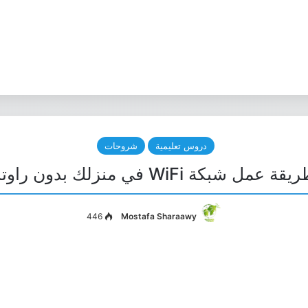
دروس تعليمية
شروحات
قة عمل شبكة WiFi في منزلك بدون راوتر
446
Mostafa Sharaawy