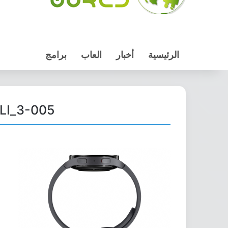
الرئيسية
أخبار
العاب
برامج
3-005_product_galaxy_watch5_graphite_40mm_side_LI