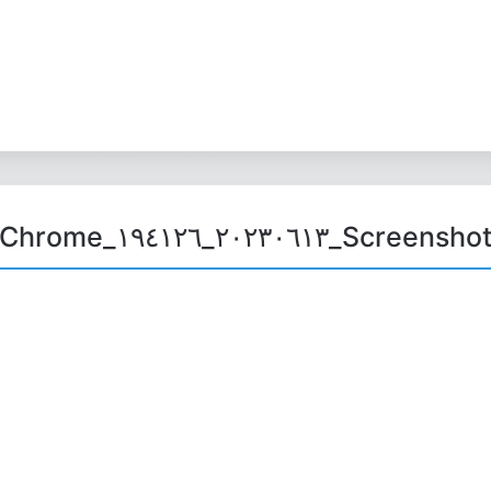
Screenshot_٢٠٢٣٠٦١٣_١٩٤١٢٦_Chrom