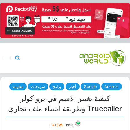
بحث عن
الق
Android
Google
أخبار
برامج
شروحات
معلومة
كيفية تغيير الاسم في ترو كولر
Truecaller وطريقة انشاء ملف تجاري
1٬419
hero