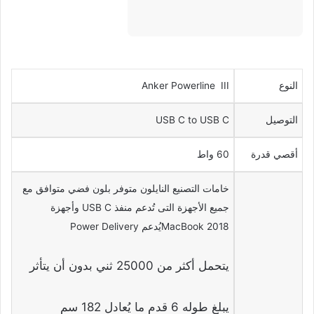
النوع
Anker Powerline III
التوصيل
USB C to USB C
أقصي قدرة
60 واط
خامات التصنيع النايلون متوفر بلون فضي متوافق مع
جميع الأجهزة التى تُدعم منفذ USB C وأجهزة
MacBook 2018يُدعم Power Delivery
يتحمل أكثر من 25000 ثني بدون أن يتأثر
يبلغ طوله 6 قدم ما يُعادل 182 سم