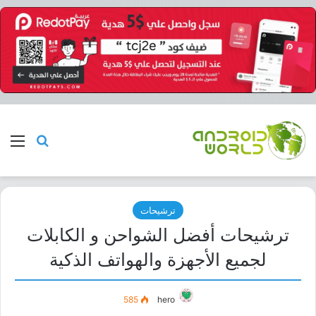
بحث عن
الق
ترشيحات
ترشيحات أفضل الشواحن و الكابلات
لجميع الأجهزة والهواتف الذكية
585
hero