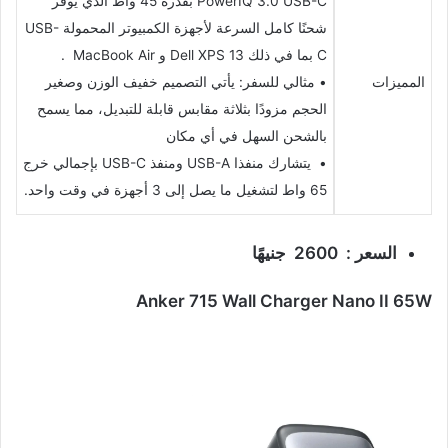
PowerIQ 3.0 USB-C بقدرة 45 واط الذي يوفر
شحنًا كامل السرعة لأجهزة الكمبيوتر المحمولة USB-
C بما في ذلك Dell XPS 13 و MacBook Air .
المميزات
• مثالي للسفر: يأتي التصميم خفيف الوزن وصغير
الحجم مزودًا بثلاثة مقابس قابلة للتبديل، مما يسمح
بالشحن السهل في أي مكان
• يتشارك منفذا USB-A ومنفذ USB-C بإجمالي خرج
65 واط لتشغيل ما يصل إلى 3 أجهزة في وقت واحد.
السعر : 2600
جنيهًا
Anker 715 Wall Charger Nano II 65W