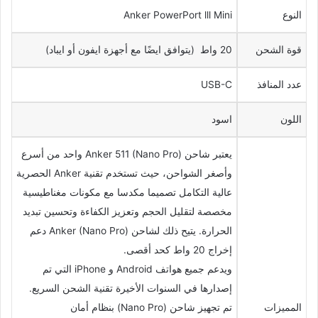
النوع
Anker PowerPort lll Mini
قوة الشحن
20 واط (يتوافق ايضًا مع أجهزة ايفون أو ايباد)
عدد المنافذ
USB-C
اللون
اسود
يعتبر شاحن Anker 511 (Nano Pro) واحد من أسرع
وأصغر الشواحن، حيث تستخدم تقنية Anker الحصرية
عالية التكامل تصميما مكدسا مع مكونات مغناطيسية
مخصصة لتقليل الحجم وتعزيز الكفاءة وتحسين تبديد
الحرارة. يتيح ذلك لشاحن Anker (Nano Pro) دعم
إخراج 20 واط كحد أقصى.
ويدعم جميع هواتف Android و iPhone التي تم
إصدارها في السنوات الأخيرة تقنية الشحن السريع.
المميزات
تم تجهيز شاحن (Nano Pro) بنظام أمان