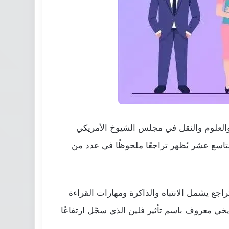
تجارة والعلوم والنقل في مجلس الشيوخ الأمريكي
يث يرى أن جيل Z هو أول جيل منذ أواخر القرن التاسع عشر يُظهر تراجعًا ملحوظًا في عدد من
اجع يشمل الانتباه والذاكرة ومهارات القراءة
يخي معروف باسم تأثير فلين الذي سجّل ارتفاعًا