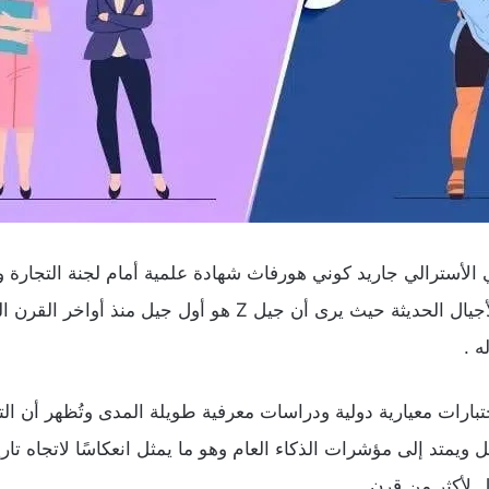
أعصاب التعليمي الأسترالي جاريد كوني هورفاث شهادة علمية أمام لجنة ال
أشار فيها إلى تحوّل لافت في المسار المعرفي للأجيال الحديثة ح
ه .
بارات معيارية دولية ودراسات معرفية طويلة المدى وتُظهر أن التر
ويمتد إلى مؤشرات الذكاء العام وهو ما يمثل انعكاسًا لاتجاه تار
ل لأكثر من قرن