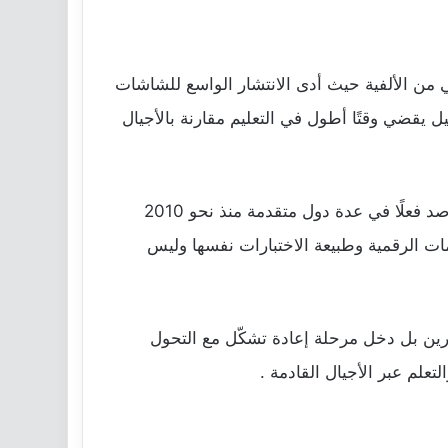
ني من الألفية حيث أدى الانتشار الواسع للشاشات
ل يقضي وقتًا أطول في التعليم مقارنة بالأجيال
في المقابل يؤكد الباحثون أن المسألة لا تمثل إجماعًا علميًا نهائيًا فالتراجع المعرفي أو ما يُعرف بعكس تأثير فلين رُصد فعلًا في عدة دول متقدمة منذ نحو 2010
ات الرقمية وطبيعة الاختبارات نفسها وليس
شرين بل دخل مرحلة إعادة تشكّل مع التحول
علم عبر الأجيال القادمة .