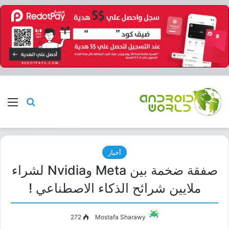
بحث عن
الق
أخبار
صفقة ضخمة بين Meta وNvidia لشراء
ملايين شرائح الذكاء الاصطناعي !
272
Mostafa Sharawy