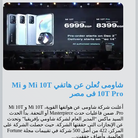
شاومى تُعلن عن هاتفي Mi 10T و Mi
10T Pro فى مصر
أعلنت شركة شاومى عن هواتفها القوية، Mi 10T و Mi 10T
Pro. ضمن فاعليات حدث Masterpiece أو التحفة. بدأ الحدث
السيد ماكس “المدير العام لشركة شاومي بإفريقيا” وتحدث
عن الإنجازات التى حققتها الشركة. حيث حصلت الشركة على
المركز، 422 من أصل 500 شركة في تقييمات مجلة Fortune
العالمية. وأضاف حققت…