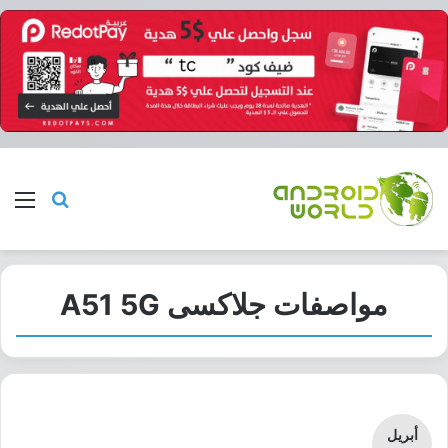
بحث عن
الق
مواصفات جلاكسى A51 5G
أبريل