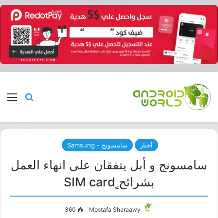
بحث عن
الق
أخبار
سامسونج - Samsung
سامسونج و أبل يتفقان على انهاء العمل
بشرائح ٍSIM card
360
Mostafa Sharaawy