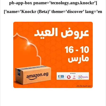
[pb-app-box pname=’tecnology.angs.knockr’
name=’Knockr (Beta)’ theme=’discover’ lang=’en’]