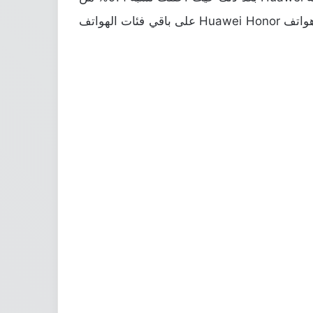
السوق، وكان من نصيب فئة الـHonor وحدها من هواتف هواوي نسبة 4.5%، وهو الأمر الذي يوضح تفوق سلسلة هواتف Huawei Honor على باقي فئات الهواتف