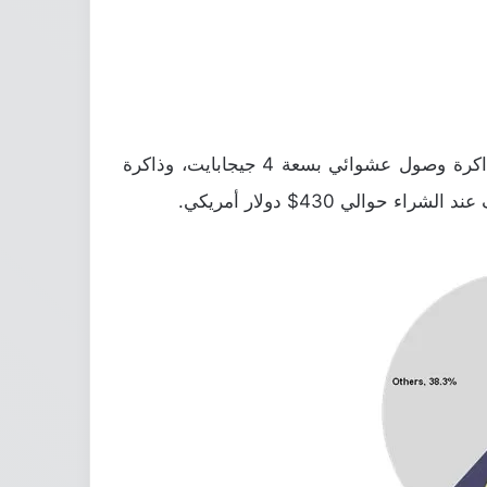
جدير بالذكر أن هاتف Oppo F1 Plus يحمل معالج Helio P10 رباعي النواة من Mediatek، بالإضافة إلى ذاكرة وصول عشوائي بسعة 4 جيجابايت، وذاكرة