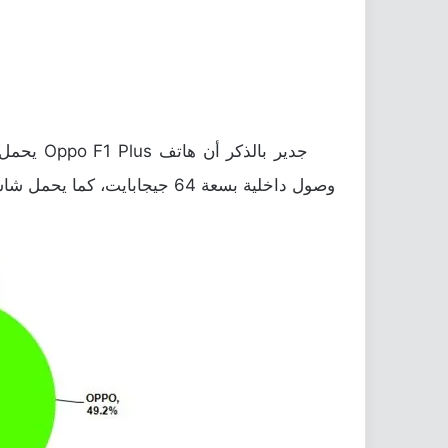
وصول داخلية بسعة 64 جيجابايت، كما يحمل شاشة بمقاس 5.5 إنش وبجودة Full HD 1080ppi، وسيكلفك الهاتف عند الشراء حوالي 430$ دولار أمريكي.