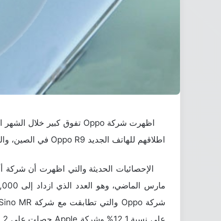
اطلاقهم للهاتف الجديد Oppo R9 في الصين، والذي يمتلك اسم Oppo F1 Plus لنفس النسخة ولكن للإصدار العالمي.