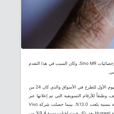
اظهرت شركة Oppo تفوق كبير خلال الشهر الماضي حيث سجلت المبيعات الأعلى في الأسواق الصينية طبقاً لإحصائيات Sino MR، وكان السبب في هذا التقدم
الإحصائيات الحديثة والتي اظهرت أن شركة أوبو قد باعت 180,000 نسخة من الهاتف R9 في الصين، خلال اليوم الأول للطرح في الأسواق والذي كان 24 من
ولى بعد اطلاق الهاتف، وطبقاً للأرقام التسويقية التي تم إعلانها عبر
شركة Oppo والتي تطابقت مع شركة Sino MR فإنها حصلت على المركز الأول في المبيعات في السوق الصينية بنسبة بلغت 13.0%، بينما حصلت شركة Vivo
على نسبة 12.1% وشركة Apple حصلت على 11.2% من نسبة مبيعات السوق المحلية في الصين، كما جاءت شركة Huawei بعد ذلك حيث احتلت نسبة 9.4% من