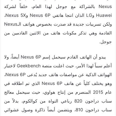
Nexus بالشراكة مع جوجل لهذا العام، خلفاً لشركة
Huawei وLG الذان انتجا هاتفي Nexus 6P وNexus 5X،
ولكن تسريبات جديدة قد صدرت بخصوص هواتف الـNexus
القادمة وهي تذكر مكونات هاتف من الاثنين القادمين من
جوجل.
يبدو أن الهاتف القادم سيحمل إسم Nexus 6P أيضاً، ولا
أعلم سبباً لهذا الأمر، حيث اعلنت منصة Geekbench لاختبار
الهواتف الذكية عن مواصفات هاتف جديد يُدعى Nexus 6P،
وهو يختلف كلياً عن هاتف Nexus 6P الذي تم اطلاقه في
عام 2015 المنصرم من إنتاج هواوي، حيث سيحمل معالج
سناب دراجون 820 رباعي النواة من كوالكوم، بدلاً من
سناب دراجون 810، ويتضمن أيضاً ذاكرة وصول عشوائي