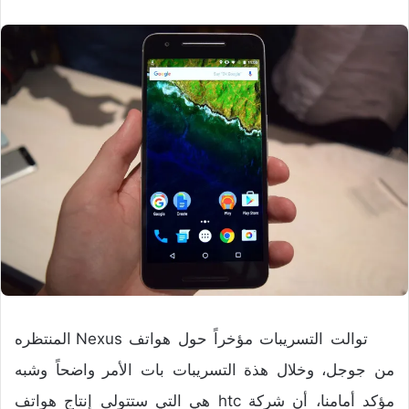
توالت التسريبات مؤخراً حول هواتف Nexus المنتظره
من جوجل، وخلال هذة التسريبات بات الأمر واضحاً وشبه
مؤكد أمامنا، أن شركة htc هي التي ستتولى إنتاج هواتف