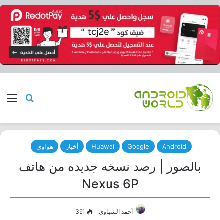
بحث عن
الق
Android
Google
Huawei
أخبار
هواوي
بالصور | رصد نسخة جديدة من هاتف
Nexus 6P
أحمد الشهاوي
391