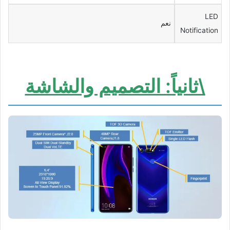
LED
نعم
Notification
\ثانياً: التصميم والشاشة