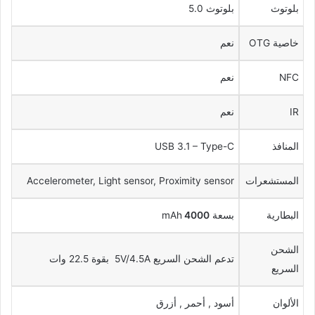
بلوتوث
بلوتوث 5.0
خاصية OTG
نعم
NFC
نعم
IR
نعم
المنافذ
USB 3.1 – Type-C
المستشعرات
Accelerometer, Light sensor, Proximity sensor
البطارية
بسعة
4000
mAh
الشحن
تدعم الشحن السريع 5V/4.5A بقوة 22.5 وات
السريع
الألوان
أسود , أحمر , أزرق