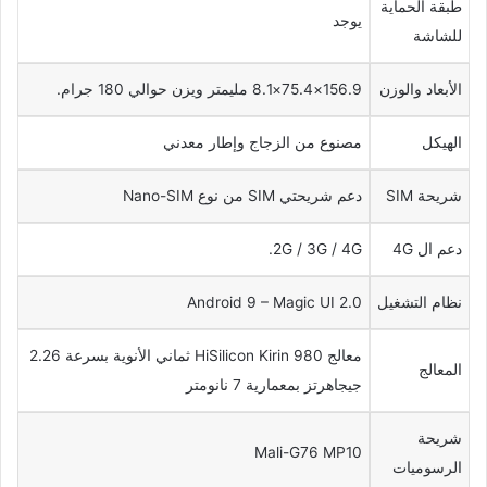
طبقة الحماية
يوجد
للشاشة
الأبعاد والوزن
156.9×75.4×8.1 مليمتر ويزن حوالي 180 جرام.
الهيكل
مصنوع من الزجاج وإطار معدني
شريحة SIM
دعم شريحتي SIM من نوع Nano-SIM
دعم ال 4G
2G / 3G / 4G.
نظام التشغيل
Android 9 – Magic UI 2.0
معالج HiSilicon Kirin 980 ثماني الأنوية بسرعة 2.26
المعالج
جيجاهرتز بمعمارية 7 نانومتر
شريحة
Mali-G76 MP10
الرسوميات