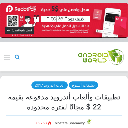
بحث عن
الق
تطبقات أسبوع
العاب اندرويد 2017
تطبيقات وألعاب أندرويد مدفوعة بقيمة
22 $ مجانًا لفترة محدودة
16٬753
Mostafa Sharaawy