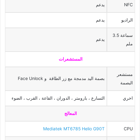
NFC
يدعم
الراديو
يدعم
سماعة 3.5
يدعم
ملم
المستشعرات
مستشعر
بصمة اليد مدمجة مع زر الطاقة و Face Unlock
البصمة
اخري
التسارع ، بارومتر ، الدوران ، القاعة ، القرب ، الضوء
المعالج
Mediatek MT6785 Helio G90T
CPU