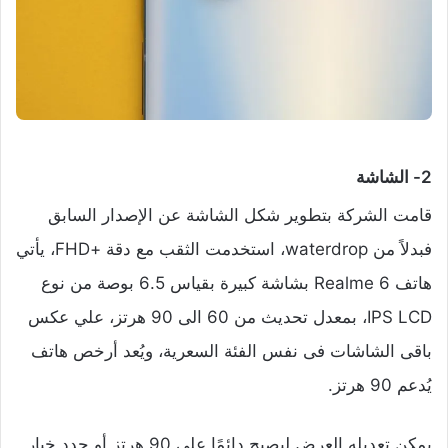
2- الشاشة
قامت الشركة بتطوير شكل الشاشة عن الإصدار السابق
فبدلاً من waterdrop، استخدمت الثقب مع دقة +FHD، يأتي
هاتف Realme 6 بشاشة كبيرة بقياس 6.5 بوصة من نوع
IPS LCD، بمعدل تحديث من 60 الى 90 هرتز، علي عكس
باقى الشاشات فى نفس الفئة السعرية، ويُعد أرخص هاتف
يُدعم 90 هرتز.
يمكن تعديله العرض ليصبح دائمًا على 90 هرتز أو حدد خيار