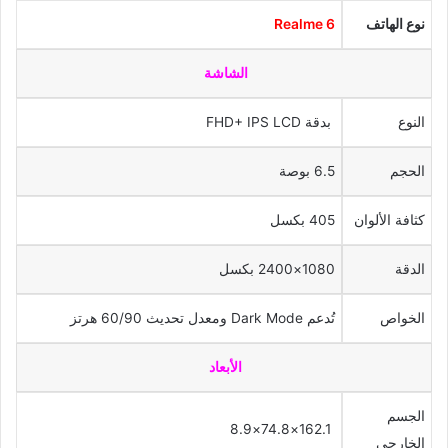
نوع الهاتف
Realme 6
الشاشة
النوع
بدقة FHD+ IPS LCD
الحجم
6.5 بوصة
كثافة الألوان
405 بكسل
الدقة
1080×2400 بكسل
الخواص
تُدعم Dark Mode ومعدل تحديث 60/90 هرتز
الأبعاد
الجسم
162.1×74.8×8.9
الخارجى