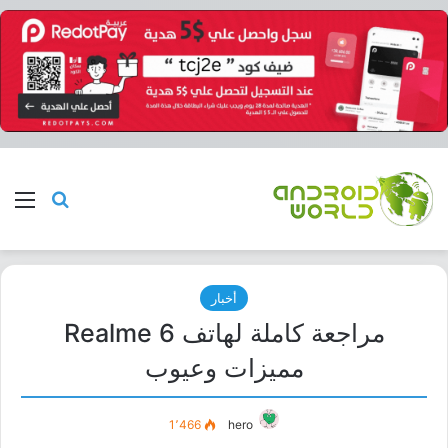
بحث عن
الق
أخبار
مراجعة كاملة لهاتف Realme 6
مميزات وعيوب
1٬466
hero