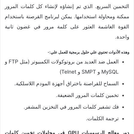
التخمين السريع. الذي تم إنشاؤه لإنشاء كل كلمات المرور
ممكنة ومحاولة استخدامها. يمكن لبرنامج القرصنة باستخدام
القوة الغاشمة العثور على كلمة مرور في غضون ثانية
واحدة.
وهذه الأدوات تحتوي علي حلول برمجية للعمل علي:-
العمل ضد العديد من بروتوكولات الكمبيوتر (مثل FTP و
MySQL و SMPT و Telnet)
السماح للقراصنة باختراق أجهزة المودم اللاسلكية.
تخمين كلمات المرور الضعيفة.
فك تشفير كلمات المرور في التخزين المشفر.
ترجمة الكلمات.
دور معالج الرسوميات GPU في محاولات تخمين كلمات