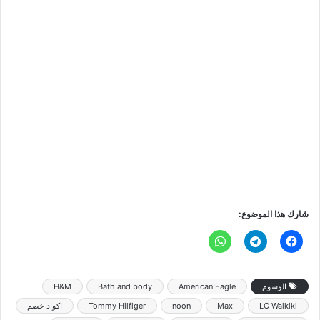
شارك هذا الموضوع:
الوسوم
American Eagle
Bath and body
H&M
LC Waikiki
Max
noon
Tommy Hilfiger
اكواد خصم