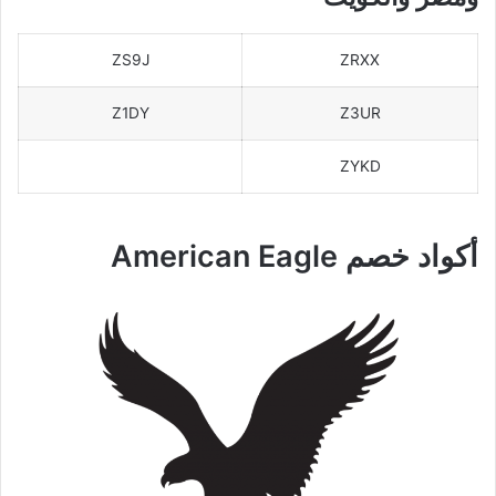
ZS9J
ZRXX
Z1DY
Z3UR
ZYKD
أكواد خصم American Eagle