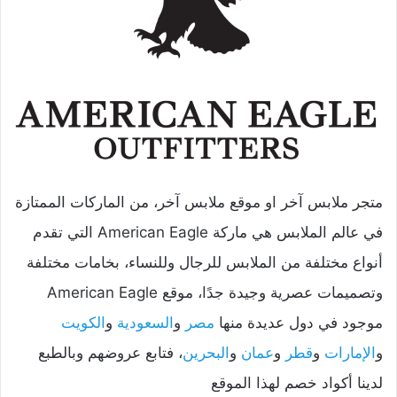
متجر ملابس آخر او موقع ملابس آخر، من الماركات الممتازة
في عالم الملابس هي ماركة American Eagle التي تقدم
أنواع مختلفة من الملابس للرجال وللنساء، بخامات مختلفة
وتصميمات عصرية وجيدة جدًا، موقع American Eagle
موجود في دول عديدة منها
مصر
و
السعودية
و
الكويت
و
الإمارات
و
قطر
و
عمان
و
البحرين
، فتابع عروضهم وبالطبع
لدينا أكواد خصم لهذا الموقع