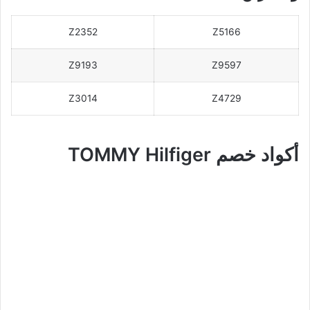
Z2352
Z5166
Z9193
Z9597
Z3014
Z4729
أكواد خصم TOMMY Hilfiger