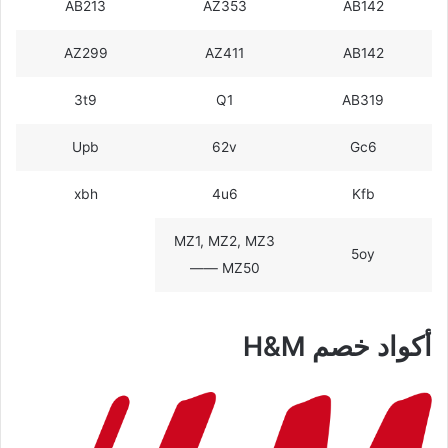
AB213
AZ353
AB142
AZ299
AZ411
AB142
3t9
Q1
AB319
Upb
62v
Gc6
xbh
4u6
Kfb
MZ1, MZ2, MZ3
5oy
—— MZ50
أكواد خصم H&M