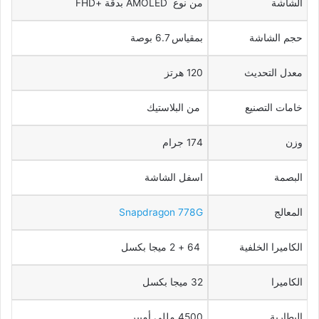
الشاشة
من نوع AMOLED بدقة +FHD
حجم الشاشة
بمقياس 6.7 بوصة
معدل التحديث
120 هرتز
خامات التصنيع
من البلاستيك
وزن
174 جرام
البصمة
اسفل الشاشة
المعالج
Snapdragon 778G
الكاميرا الخلفية
64 + 2 ميجا بكسل
الكاميرا
32 ميجا بكسل
البطارية
4500 مللي أمبير