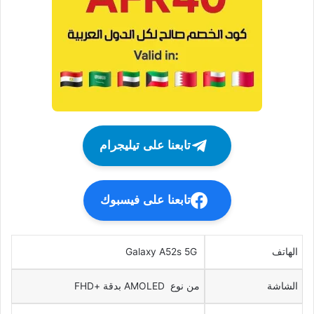
تابعنا على تيليجرام
تابعنا على فيسبوك
الهاتف
Galaxy A52s 5G
الشاشة
من نوع AMOLED بدقة +FHD