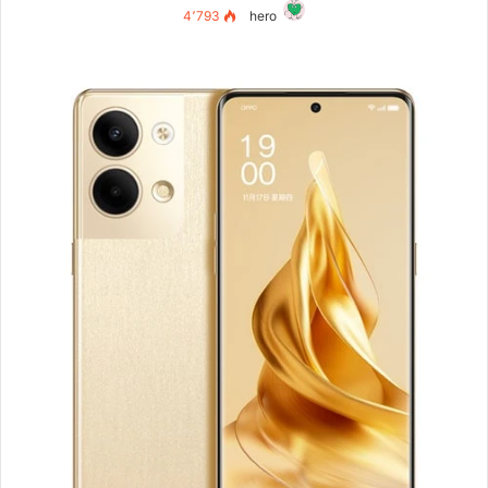
4٬793
hero