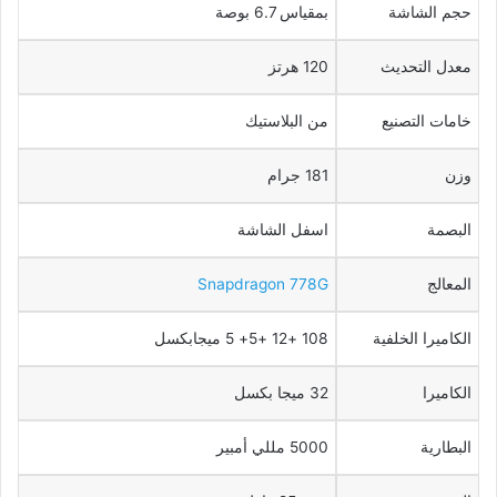
حجم الشاشة
بمقياس 6.7 بوصة
معدل التحديث
120 هرتز
خامات التصنيع
من البلاستيك
وزن
181 جرام
البصمة
اسفل الشاشة
المعالج
Snapdragon 778G
الكاميرا الخلفية
108 +12 +5+ 5 ميجابكسل
الكاميرا
32 ميجا بكسل
البطارية
5000 مللي أمبير