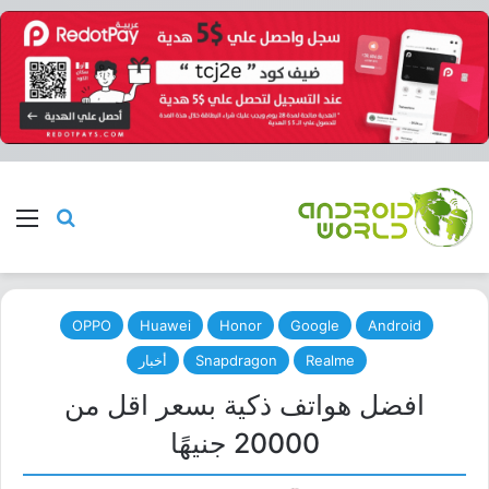
بحث عن
الق
OPPO
Huawei
Honor
Google
Android
Realme
Snapdragon
أخبار
افضل هواتف ذكية بسعر اقل من
20000 جنيهًا