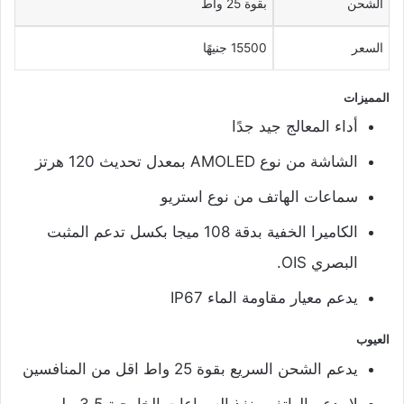
الشحن
بقوة 25 واط
السعر
15500 جنيهًا
المميزات
أداء المعالج جيد جدًا
الشاشة من نوع AMOLED بمعدل تحديث 120 هرتز
سماعات الهاتف من نوع استريو
الكاميرا الخفية بدقة 108 ميجا بكسل تدعم المثبت
البصري OIS.
يدعم معيار مقاومة الماء IP67
العيوب
يدعم الشحن السريع بقوة 25 واط اقل من المنافسين
لا يدعم الهاتف منفذ السماعات الخارجية 3.5 ملم