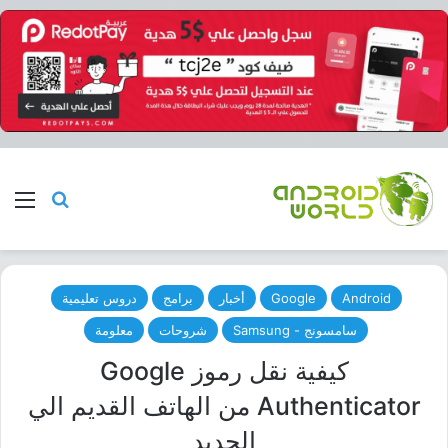
بحث عن
الق
Android
Google
أخبار
برامج
دروس تعليمية
سامسونج - Samsung
شروحات
معلومة
كيفية نقل رموز Google
Authenticator من الهاتف القديم الي
الجديد