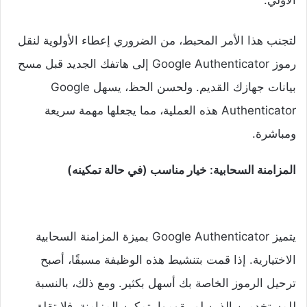
الأولي.
لتجنب هذا الأمر المحبط، من الضروري إعطاء الأولوية لنقل
رموز Google Authenticator إلى هاتفك الجديد قبل مسح
بيانات جهازك القديم. ولحسن الحظ، يسهل Google
Authenticator هذه العملية، مما يجعلها مهمة سريعة
ومباشرة.
المزامنة السحابية: خيار مناسب (في حالة تمكينه)
يتميز Google Authenticator بميزة المزامنة السحابية
الاختيارية. إذا قمت بتنشيط هذه الوظيفة مسبقًا، أصبح
ترحيل الرموز الخاصة بك أسهل بكثير. ومع ذلك، بالنسبة
للمستخدمين الذين لم يقوموا بتمكين المزامنة، فلا تقلق.