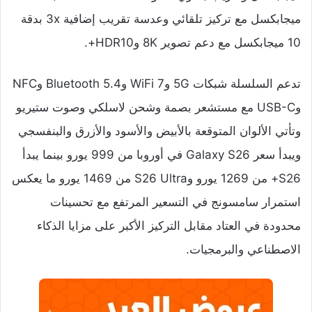
ميجابكسل مع تركيز تلقائي وعدسة تقريب إضافية 3x بدقة
10 ميجابكسل مع دعم تصوير 8K وHDR10+.
تدعم السلسلة شبكات 5G وWiFi 7 وBluetooth 5.4 وNFC
وUSB-C مع مستشعر بصمة وشحن لاسلكي وصوت ستيريو
وتأتي الألوان المتوقعة بالأبيض والأسود والأزرق والبنفسجي
ويبدأ سعر Galaxy S26 في أوروبا من 999 يورو بينما يبدأ
S26+ من 1269 يورو وS26 Ultra من 1469 يورو ما يعكس
استمرار سامسونج في التسعير المرتفع مع تحسينات
محدودة في العتاد مقابل التركيز الأكبر على مزايا الذكاء
الاصطناعي والبرمجيات.