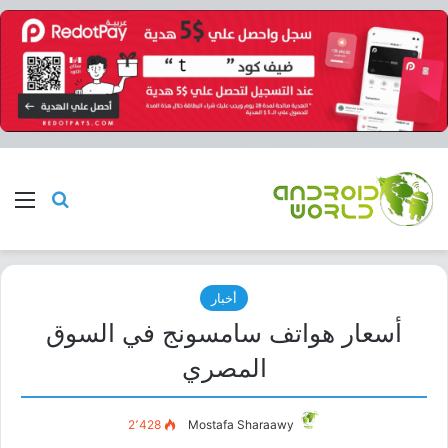
بحث عن
الق
أخبار
أسعار هواتف سامسونج في السوق
المصري
2٬428
Mostafa Sharaawy