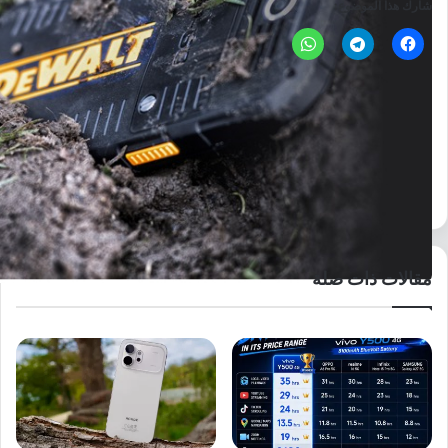
شارك هذا الموضوع:
الوسوم
android
dewalt md 501
google
md 501
pics
pictures
specs
ام دي 501
اندرويد
جوجل
ديوالت
ديوالت ام دي 501
صور
مواصفات
مقالات ذات صلة