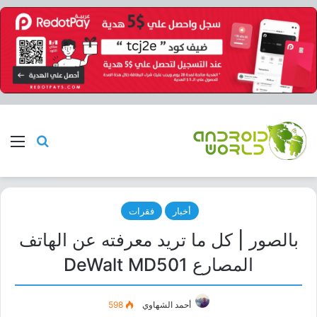
بحث عن
الق
أخبار
فقرات
بالصور | كل ما تريد معرفته عن الهاتف
المصارع DeWalt MD501
أحمد الشهاوي
598