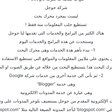
شركة جوجل
ليست بمجرد محرك بحث
تستطيع جلب المعلومات منه فقط !
هناك الكثير من البرامج والخدمات التى تقدمها لنا جوجل
وسنتحدث عن هذه البرامج والخدمات اليوم
1- نبدء بأهم هذة الخدمات وهى محرك البحث
 يحتوى على ملايين المعلومات والمواقع التى تستطيع الاستفادة م
ك البحث هذا يتستطيع البحث من خلاله عن طريق الصوت او ال
2- ثم نأتى الى خدمة أخرى من خدمات شركة Google
وهى خدمة “Blogger”
وهى عبارة عن خدمة المدونات الالكترونية
ﺕ ﺍﻹﻟﻜﺘﺮﻭﻧﻴﺔ ﺍﻟﻤﻘﺪﻡ ﻣﻦ ﺟﻮﺟﻞ ﻳﺴﺘﻀﻴﻒ ﺑﻠﻮﺟﺮ ﺍﻟﻤﺪﻭﻧﺎﺕ ﻋﻠﻰ وت
google.blogspot.co”