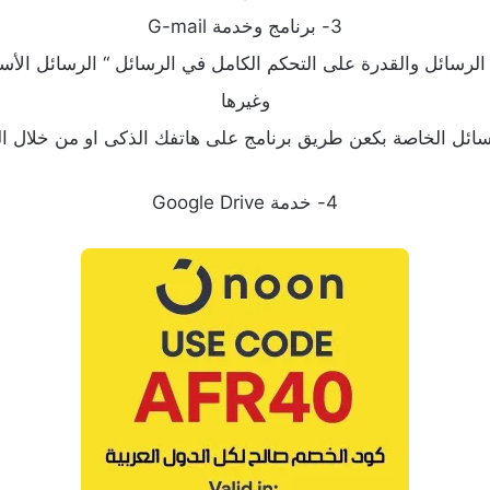
3- برنامج وخدمة G-mail
ﺍﻟﺮﺳﺎﺋﻞ ﻭﺍﻟﻘﺪﺭﺓ ﻋﻠﻰ ﺍﻟﺘﺤﻜﻢ الكامل ﻓﻲ ﺍﻟﺮﺳﺎﺋﻞ “ ﺍﻟﺮﺳﺎﺋﻞ ﺍﻷﺳ
وغيرها
سائل الخاصة بك
عن طريق
برنامج على هاتفك الذكى او من خلال ال
4- خدمة Google Drive