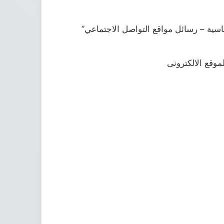
ﺎﺳﻴﺔ – ﺭﺳﺎﺋﻞ ﻣﻮﺍﻗﻊ ﺍﻟﺘﻮﺍﺻﻞ ﺍﻻﺟﺘﻤﺎﻋﻲ”
موقع الالكترونى