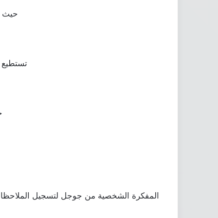
ﺣﻴﺚ ﻳ
تستطيع 
خ
ﺍﻟﻤﻔﻜﺮﺓ ﺍﻟﺸﺨﺼﻴﺔ ﻣﻦ ﺟﻮﺟﻞ ﻟﺘﺴﺠﻴﻞ ﺍﻟﻤﻼﺣﻈﺎﺕ 