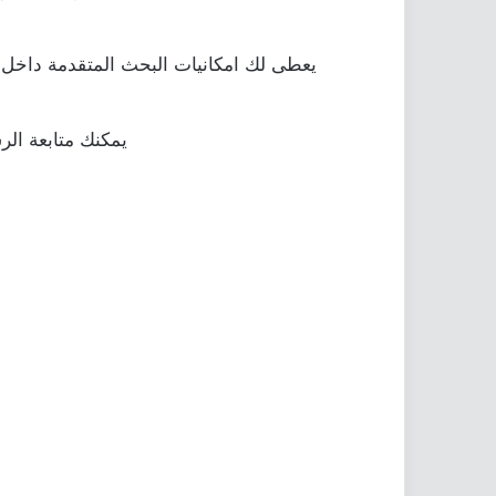
يعطى لك اﻣﻜﺎﻧﻴﺎﺕ ﺍﻟﺒﺤﺚ ﺍﻟﻤﺘﻘﺪﻣﺔ ﺩﺍﺧﻞ 
يمكنك متابعة الر