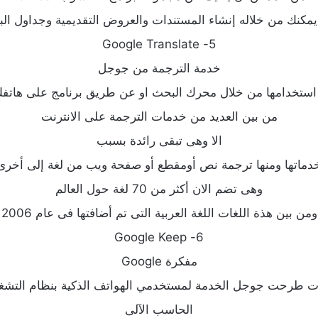
ﻤﻜﻨﻚ ﻣﻦ ﺧﻼﻟﻪ ﺇﻧﺸﺎﺀ ﺍﻟﻤﺴﺘﻨﺪﺍﺕ ﻭﺍﻟﻌﺮﻭﺽ ﺍﻟﺘﻘﺪﻳﻤﻴﺔ ﻭﺟﺪﺍﻭﻝ ﺍﻟﺒﻴ
5- Google Translate
خدمة الترجمة من جوجل
استخدامها من خلال محرك البحث او عن طريق برنامج على هاتفك
من بين العديد من خدمات الترجمة على الانترنت
الا وهى تبقى رائدة بسبب
دماتها ومنها ترﺟﻤﺔ ﻧﺺ ﺃﻭﻣﻘﻄﻊ ﺃﻭ ﺻﻔﺤﺔ ﻭﻳﺐ ﻣﻦ ﻟﻐﺔ ﺇﻟﻰ ﺃﺧﺮﻯ
وهى تضم الان أكثر من 70 لغة حول العالم
ومن بين هذة اللغات اللغة العربية التى تم أضافتها فى عام 2006
6- Google Keep
مفكرة Google
ﻃﺮﺣﺖ ﺟﻮﺟﻞ ﺍلخدمة ﻟﻤﺴﺘﺨﺪﻣﻲ ﺍﻟﻬﻮﺍﺗﻒ ﺍﻟﺬﻛﻴﺔ ﺑﻨﻈﺎﻡ التشغي
الحاسب الآلى