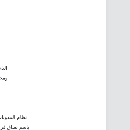
الذى
ومحر
ﻧﻈﺎﻡ ﺍﻟﻤﺪﻭﻧﺎ
ﺑﺎﺳﻢ ﻧﻄﺎﻕ ﻓﺮﻋﻲ ‘blogspot.com’ ﻟﺘﺄﺧﺬ ﺍﻟﻤﺪﻭﻧﺔ ﺍﻟﺼﻴﻐﺔ ﺍﻟﺘﺎﻟﻴﺔ ﻣﺜﻼ “m