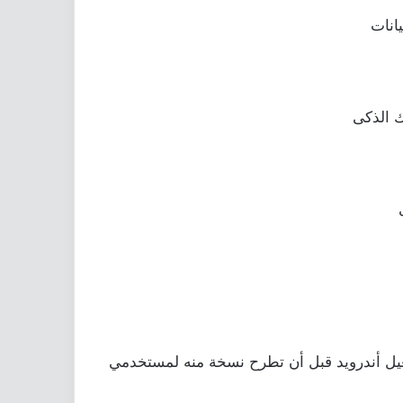
ﺎﻧﺎﺕ
 الذكى
ل ﺃﻧﺪﺭﻭﻳﺪ ﻗﺒﻞ ﺃﻥ ﺗﻄﺮﺡ ﻧﺴﺨﺔ ﻣﻨﻪ ﻟﻤﺴﺘﺨﺪﻣﻲ