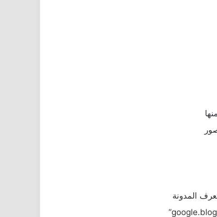
نها
صور
عرف ﺍﻟﻤﺪﻭﻧﺔ