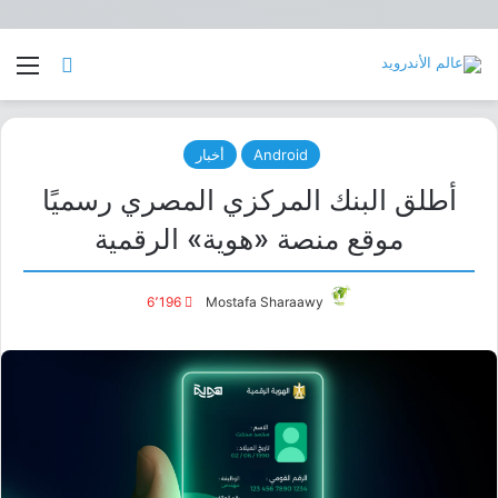
بحث عن
الق
Android
أخبار
أطلق البنك المركزي المصري رسميًا
موقع منصة «هوية» الرقمية
6٬196
Mostafa Sharaawy