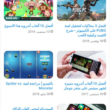
افضل 3 محاكيات لتشغيل لعبة
أفضل 10 ألعاب أندرويد هذا الاسبوع
PUBG على الكمبيوتر – شرح
13 سبتمبر، 2014
التثبيت وكيفية اللعب
18 نوفمبر، 2018
أفضل 10 ألعاب أندرويد مميزة
بالفيديو | مراجعة لعبة Spider vs.
لشهر سبتمبر علي متجر جوجل
Monster
16 سبتمبر، 2017
28 مايو، 2016
السودوكو لمحبي العاب الذكاء