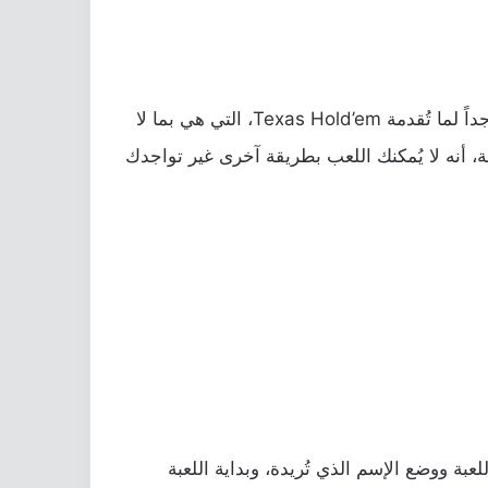
واحدة من أشهر ألعاب ال Poker التي تم إنتشارها بشكل كبير جداً في السنين القليلة الماضية، وهذه اللعبة شبيهه جداً لما تُقدمة Texas Hold’em، التي هي بما لا
لكثير من الناس مُشكلة مزعجة، أنه لا يُمكنك اللعب بطريقة آخرى غير تواجدك
ي جداً للوضع هذا، يُمكنك بدء اللعبة ووضع الإسم الذي تُريدة، وبداية اللعبة