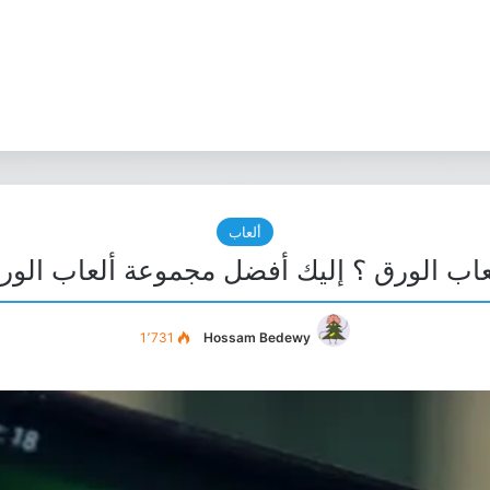
ألعاب
اب الورق ؟ إليك أفضل مجموعة ألعاب الورق 
1٬731
Hossam Bedewy