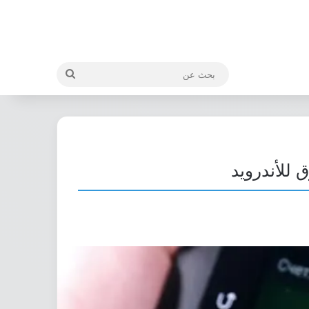
بحث
عن
للأندرويد