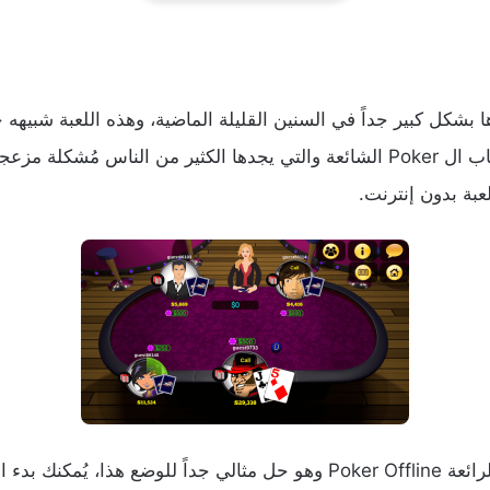
شك فيه أشهر لعبة على وجه الإطلاق، مُشكلة ألعاب ال Poker الشائعة والتي يجدها ا
لعبة بدون إنترنت.
ولكن هناك حل لهذه المشكلة تقدمه هذه اللعبة الرائعة Poker Offline وهو حل مثال