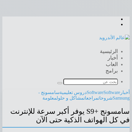
القائمة
بحث
عن
الرئيسية
أخبار
العاب
برامج
بحث
عن
أخبار
Software
Software
دروس تعليمية
سامسونج -
Samsung
شروحات
مراجعات
مشاكل و حلول
معلومة
سامسونج +S9 يوفر أكبر سرعة للإنترنت
في كل الهواتف الذكية حتى الآن