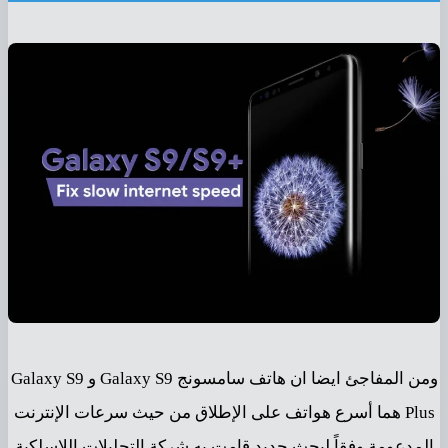
ومن المفاجئ ايضا ان هاتف سامسونج Galaxy S9 و Galaxy S9
Plus هما أسرع هواتف على الإطلاق من حيث سرعات الإنترنت
المدعومة وفقاً لبحث جديد قامت به شركة التحليلات اللاسلكية