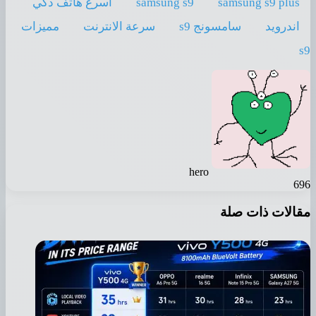
samsung s9 plus
samsung s9
اسرع هاتف ذكي
اندرويد
سامسونج s9
سرعة الانترنت
مميزات
s9
hero
696
مقالات ذات صلة