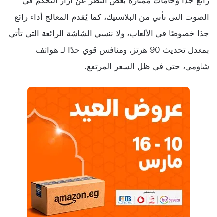
رائع جدًا وخامات ممتازة بغض النظر عن أزار التحكم فى
الصوت التى تأتي من البلاستيك، كما يُقدم المعالج أداء رائع
جدًا خصوصًا فى الألعاب، ولا ننسي الشاشة الرائعة التى تأتي
بمعدل تحديث 90 هرتز، ومنافس قوي جدًا لـ هواتف
شاومى، حتى فى ظل السعر المرتفع.