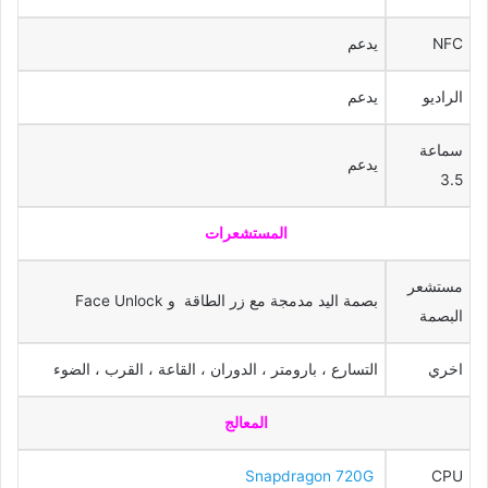
NFC
يدعم
الراديو
يدعم
سماعة
يدعم
3.5
المستشعرات
مستشعر
بصمة اليد مدمجة مع زر الطاقة و Face Unlock
البصمة
اخري
التسارع ، بارومتر ، الدوران ، القاعة ، القرب ، الضوء
المعالج
Snapdragon 720G
CPU