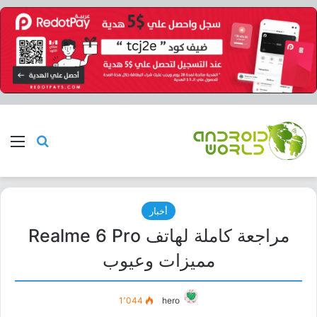
بحث عن
الق
أخبار
مراجعة كاملة لهاتف Realme 6 Pro
مميزات وعيوب
1٬044
hero