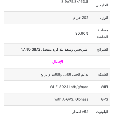
163.8×75.8×8.9
الخارجى
الوزن
202 جرام
مساحة
90.60%
الشاشة
الشرائح
شريحتين ومنفذ للذاكرة منفصل NANO SIM2
الإتصال
الشبكة
يدعم الجيل الثاني والثالث والرابع
Wi-Fi 802.11 a/b/g/n/ac
WIFI
with A-GPS, Glonass
GPS
البلوتوث
v5.1 اصدار