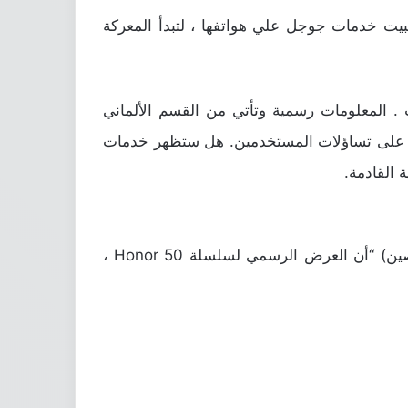
Qu ستبدأ في تزويد هواتف Honor الذكية بمعالجتها .أيضًا الاتفاق مع Google على تثبيت خدمات جوجل علي هواتفها ، لتبدأ المعركة
. المعلومات رسمية وتأتي من القسم الألماني
هاتف Honor الذكي القادم بمعالج Snapdragon 778G ؛ أجابت الشركة على تساؤلات المستخدمين. هل ستظهر خدمات
أعلن الرئيس التنفيذي لشركة Honor السيد Zhao Ming خلال قمة Qualcomm Technologies في بكين (الصين) “أن العرض الرسمي لسلسلة Honor 50 ،