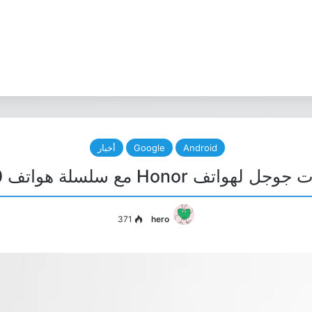
Android
Google
أخبار
تف Honor مع سلسلة هواتف Honor 50
371
hero