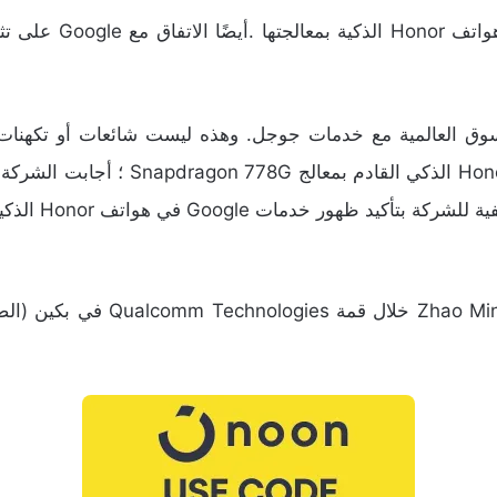
من المعروف أن alcomm
وق العالمية مع خدمات جوجل. وهذه ليست شائعات أو تكهنات 
للشركة. في أحد المواضيع التي تناقش 
دمات Google في هواتف Honor الذكية القادمة.