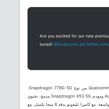
Are you excited for our new prem
tuned!
@Qualcomm
pic.twitter.c
وفقًا للسيد مينغ ، سيكون هاتف Honor 50 واحدًا من أوائل الهواتف الذكية التجارية التي تعمل بأحدث معالج Qualcomm من نوع Snapdragon 778G 5G.
المعالج ثمانى النواة بتردد Kryo 670 بسرعة تصل إلى 2.4 جيجا هرتز ؛ مع معالج رسوميات من نوع Adreno 642L ومودم Snapdragon X53 5G مدمج. تحتوي
علي كاميرا خلفية رئيسية بدقة بدقة 50 ميجابكسل، بالإضافة الى كاميرا ثانية بدقة 13 ميجا بكسل للتصوير بزاوية واسعة. مع كاميرا تليفوتو بدقة 8 ميجا بكسل، مع