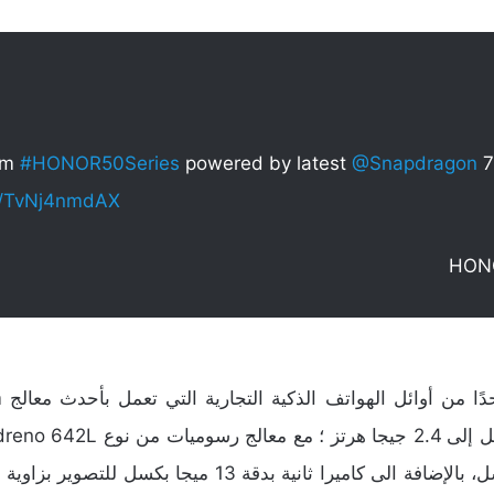
ium
#HONOR50Series
powered by latest
@Snapdragon
7
om/TvNj4nmdAX