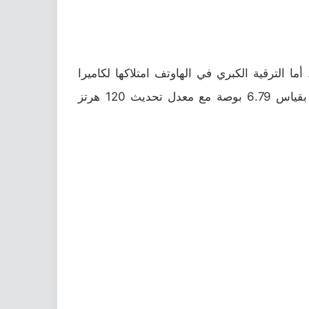
أتي هاتفي Honor 50 Pro و +Honor 50 Pro مدعومان بمعالج Snapdragon 888 الرائد. أما الترقية الكبري في الهاوتف امتلاكها لكاميرا
متعددة الوحدات مزودة بمستشعر رئيسي بدقة 50 ميجابكسل . بالإضافة الي شاشة رائعة من نوع AMOLED بقياس 6.79 بوصة مع معدل تحديث 120 هرتز