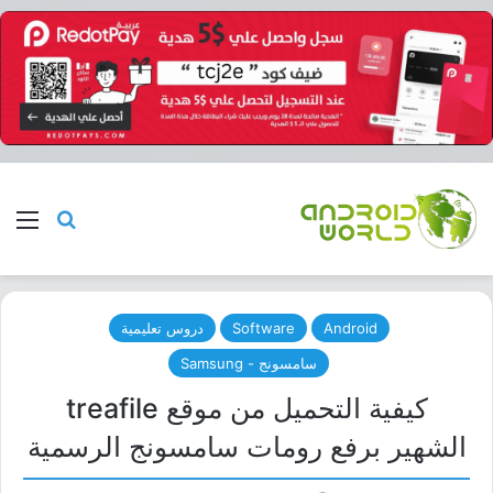
بحث عن
الق
Android
Software
دروس تعليمية
سامسونج - Samsung
كيفية التحميل من موقع treafile
الشهير برفع رومات سامسونج الرسمية