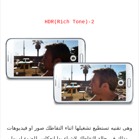
2-(HDR(Rich Tone
وهى تقنيه تستطيع تشغيلها اثناء التقاطك صور او فيديوهات
وذلك فى حالة التقاطك لاشياء بها انعكاس للضوء او بها