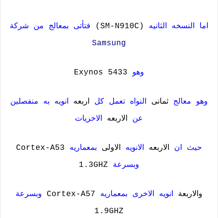
اما النسخه الثانيه
(SM-N910C)
فتأتى بمعالج من شركة
Samsung
وهو
Exynos 5433
وهو معالج
ثمانى
النواه تعمل كل
اربعه
انويه به منفصلين
عن
الاربعه
الاخريات
حيث ان
الاربعه
الانويه
الاولى
بمعماريه
Cortex-A53
وبسرعة
1.3GHZ
والاربعة
انويه الاخرى بمعماريه
Cortex-A57
وبسرعة
1.9GHZ