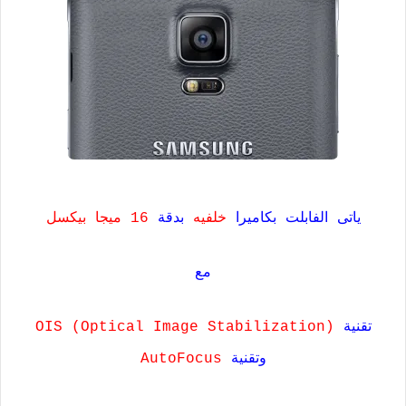
ياتى الفابلت بكاميرا
خلفيه
بدقة
16 ميجا بيكسل
مع
تقنية
(OIS (Optical Image Stabilization
وتقنية
AutoFocus