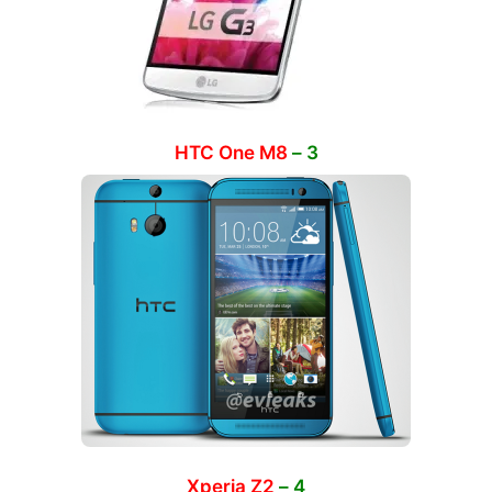
HTC One M8
3 –
Xperia Z2
4 –