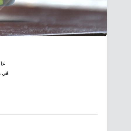
عا
في ه