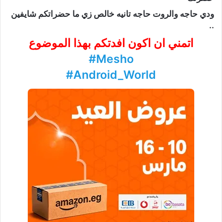
ودي حاجه والروت حاجه تانيه خالص زي ما حضراتكم شايفين
..
اتمني ان اكون افدتكم بهذا الموضوع
‪#‎
Mesho‬
‪#‎
Android_World‬