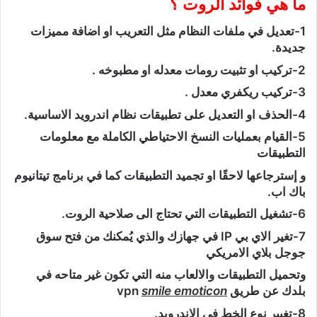
ما هي فوائد الروت ؟
1-تعديل في ملفات النظام مثل التعريب او اضافة مميزات
جديدة.
2-تركيب او تثبيت رومات معدله او مطبوخه .
3-تركيب ريكفري معدل .
4-الحذف او التعديل على تطبيقات نظام اندرويد الاساسية.
5-القيام بعمليات النسخ الاحتياطي الكاملة مع معلومات
التطبيقات
و إسترجاعها لاحقًا او تجميد التطبيقات كما في برنامج تيتانيوم
باك اب.
6-تشغيل التطبيقات التي تحتاج الى صلاحية الروت.
7-تغير الاي بي IP في جهازك والذي يُمكنك من فتح سوق
جوجل بلاي الامريكي
وتحميل التطبيقات والالعاب منه التي تكون غير متاحه في
بلدك عن طريق vpn
smile emoticon
8-تغيير نوع الخط في الاندرويد.