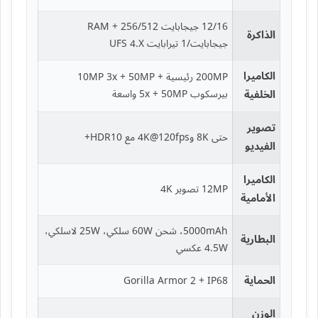
12/16 جيجابايت RAM + 256/512
الذاكرة
جيجابايت/1 تيرابايت UFS 4.X
الكاميرا
200MP رئيسية + 10MP 3x + 50MP
الخلفية
بيرسكوب 5x + 50MP واسعة
تصوير
حتى 8K و4K@120fps مع HDR10+
الفيديو
الكاميرا
12MP تصوير 4K
الأمامية
5000mAh، شحن 60W سلكي، 25W لاسلكي،
البطارية
4.5W عكسي
الحماية
Gorilla Armor 2 + IP68
الوزن