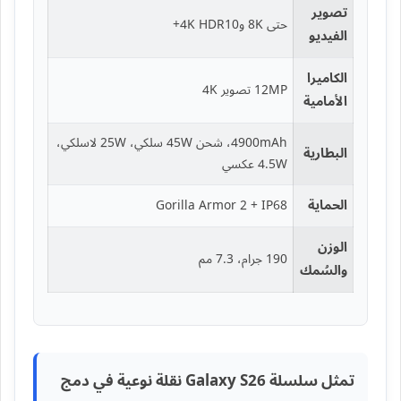
تصوير
حتى 8K و4K HDR10+
الفيديو
الكاميرا
12MP تصوير 4K
الأمامية
4900mAh، شحن 45W سلكي، 25W لاسلكي،
البطارية
4.5W عكسي
الحماية
Gorilla Armor 2 + IP68
الوزن
190 جرام، 7.3 مم
والسُمك
تمثل سلسلة Galaxy S26 نقلة نوعية في دمج