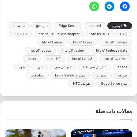
الوسوم
android
Edge Sense
google
how to
HTC U11
htc hs u110 audio adapter
htc hs u110
HTC
htc u11 price
htc u11 case
htc u11 camera
htc u11 specs
htc u11 review
htc u11 release date
leaks
htc u110
htc u11 vs s8
htc u11 verizon
specs
أتش تي سي U11
اتش تي سي
شرح
صور
طريقة
مميزات
مميزات Edge Sense
مواصفات
ميزة Edge Sense
هواتف HTC
مقالات ذات صلة