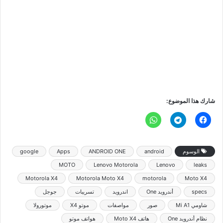
شارك هذا الموضوع:
الوسوم
android
ANDROID ONE
Apps
google
MOTO
Lenovo Motorola
Lenovo
leaks
Motorola X4
Motorola Moto X4
motorola
Moto X4
specs
أندرويد One
اندرويد
تسريبات
جوجل
شاومي Mi A1
صور
مواصفات
موتو X4
موتورولا
نظام أندرويد One
هاتف Moto X4
هواتف موتو