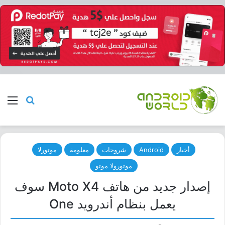
بحث عن
الق
أخبار
Android
شروحات
معلومة
موتورلا
موتورولا موتو
إصدار جديد من هاتف Moto X4 سوف
يعمل بنظام أندرويد One