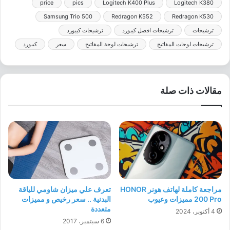
price
pics
Logitech K400 Plus
Logitech K380
Samsung Trio 500
Redragon K552
Redragon K530
ترشيحات
ترشيحات افضل كيبورد
ترشيحات كيبورد
ترشيحات لوحات المفاتيح
ترشيحات لوحة المفاتيح
سعر
كيبورد
مقالات ذات صلة
مراجعة كاملة لهاتف هونر HONOR
تعرف علي ميزان شاومي للياقة
200 Pro مميزات وعيوب
البدنية .. سعر رخيص و مميزات
متعددة
4 أكتوبر، 2024
6 سبتمبر، 2017