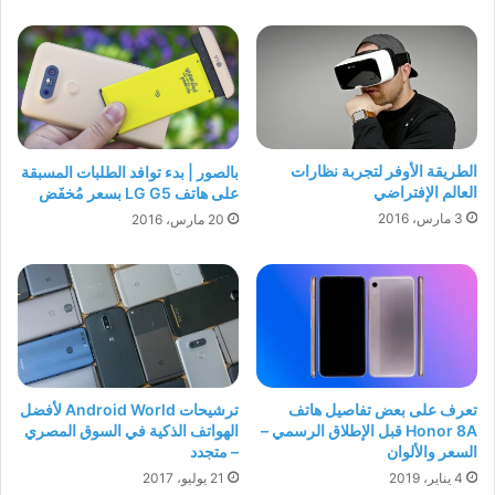
الطريقة الأوفر لتجربة نظارات
بالصور | بدء توافد الطلبات المسبقة
العالم الإفتراضي
على هاتف LG G5 بسعر مُخفَض
3 مارس، 2016
20 مارس، 2016
تعرف على بعض تفاصيل هاتف
ترشيحات Android World لأفضل
Honor 8A قبل الإطلاق الرسمي –
الهواتف الذكية في السوق المصري
السعر والألوان
– متجدد
4 يناير، 2019
21 يوليو، 2017