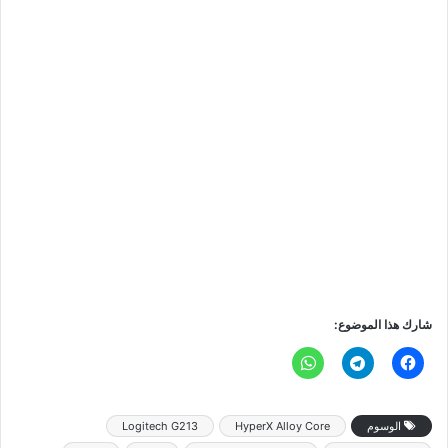
شارك هذا الموضوع:
الوسوم
HyperX Alloy Core
Logitech G213