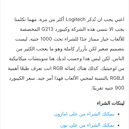
اعني يجب ان تُذكر Logitech أكثر من مرة. مهما تكلمنا
يجب الا ننسى هذه الشركة وكيبورد G213 المخصصة
للألعاب خيار ممتاز جدًا للشراء تحت 1000 جنيه. ليست
بتصميم صغير لكن بأزرار كاملة وهو ما يعجب الكثير من
الناس. لكن ليس هذا وحسب لديك هنا سويتشات ميكانيكية
من لوجيتيك. كذلك هناك إضائة RGB انت تعرف طبعًا أهمية
الـRGB بالنسبة لمحبي الألعاب فهذا أمر جيد. سعر الكيبورد
900 جنيه تقريبًا.
لينكات الشراء
يمكنك الشراء من على امازون
يمكنك الشراء من على نون