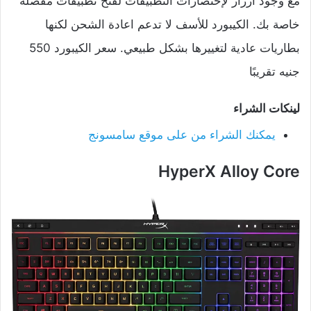
مع وجود أزرار لإختصارات التطبيقات لفتح تطبيقات مفضلة
خاصة بك. الكيبورد للأسف لا تدعم اعادة الشحن لكنها
بطاريات عادية لتغييرها بشكل طبيعي. سعر الكيبورد 550
جنيه تقريبًا
لينكات الشراء
يمكنك الشراء من على موقع سامسونج
HyperX Alloy Core