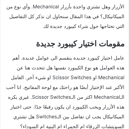
الأزرار وهل تشتري واحدة بأزرار Mechanical. وأي نوع من
الميكانيكال؟ في هذا المقال سنحاول ان نذكر كل التفاصيل
التي تحتاجها حول شراء كيبورد جديدة لك
مقومات اختيار كيبورد جديدة
عامل اختيار كيبورد جديدة ينقسم الى عوامل عديدة. أهم
هذه العوامل هو نوع الكيبورد نفسها هل تتحدث هنا عن
Mechanical او Scissor Switches او شيء آخر. العامل
الأكبر عند الإختيار أيضًا هو راحتك مع لوحة المفاتيح. انا أحب
الـMechanical اكثر من الـScissor Switches. غيري يكره
هذه الأزرار ويحب الكيبورد ان يكون رفيعًا جدًا. حتى اختيار
الميكانيكال يجب ان تفاضل بين الـSwitches هل تشتري
السويتشات الزرقاء ام الحمراء ام البنية ام السوداء؟