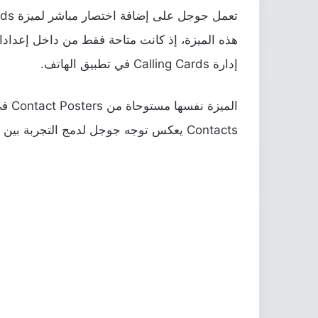
إدارة Calling Cards في تطبيق الهاتف.
Contacts يعكس توجه جوجل لدمج التجربة بين تطبيقات النظام بدل توزيعها بشكل منفصل، وهو ما كان أحد أبرز مطالب المستخدمين منذ إطلاقها.