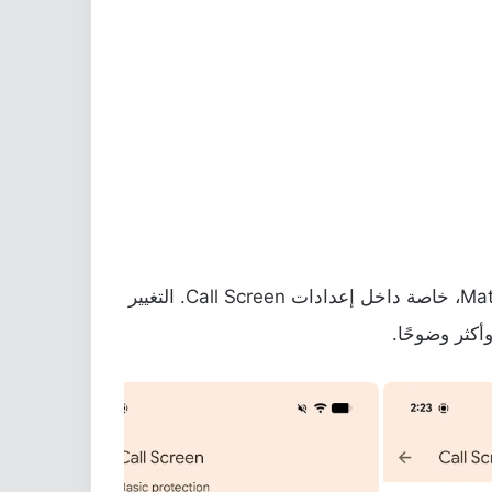
بالتوازي مع ذلك، تعمل جوجل على تحديث أجزاء إضافية من تطبيق Google Phone بتصميم Material 3 Expressive، خاصة داخل إعدادات Call Screen. التغيير
أكثر وضوحًا.