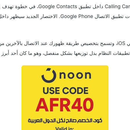
تعمل جوجل على إضافة اختصار مباشر لميزة s
الميزة نفسها مستوحاة من Contact Posters في iOS، وتسمح بتخصيص طريقة ظهورك عند