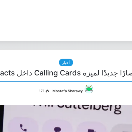
أخبار
Calling Card داخل Google Contacts !
171
Mostafa Sharawy