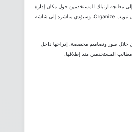
Calling Card داخل تطبيق Google Contacts، في خطوة تهدف إلى معالجة ارتباك المستخدمين حول مكان إدارة
هذه الميزة، إذ كانت متاحة فقط من داخل إعدادات تطبيق الاتصال Google Phone. الاختصار الجديد سيظهر داخل تبويب Organize، وسيؤدي مباشرة إلى شاشة
 الاتصال بالآخرين من خلال صور وتصاميم مخصصة. إدراجها داخل